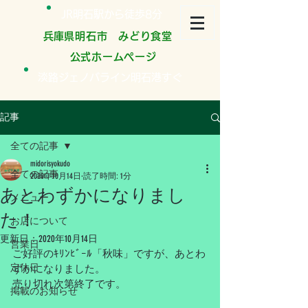
JR明石駅から徒歩8分
​兵庫県明石市 みどり食堂
公式ホームページ
淡路ジェノバライン明石港すぐ
記事
全ての記事
midorisyokudo
全ての記事
2020年10月14日
読了時間: 1分
あとわずかになりまし
メニュー
た！
お店について
更新日：
2020年10月14日
営業日
ご好評のｷﾘﾝﾋﾞｰﾙ「秋味」ですが、あとわ
定休日
ずかになりました。
売り切れ次第終了です。
掲載のお知らせ