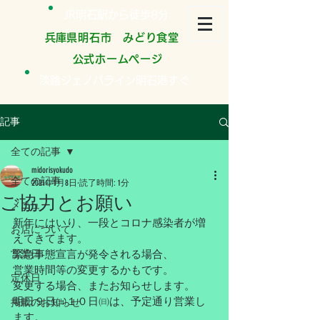
JR明石駅から徒歩8分
​兵庫県明石市 みどり食堂
公式ホームページ
淡路ジェノバライン明石港すぐ
記事
全ての記事
midorisyokudo
全ての記事
2021年1月8日
読了時間: 1分
ご協力とお願い
メニュー
新年にはいり、一段とコロナ感染者が増
お店について
えてきてます。
営業日
緊急事態宣言が発令される場合、
営業時間等の変更するかもです。
定休日
変更する場合、またお知らせします。
明日９日㈯１０日㈰は、予定通り営業し
掲載のお知らせ
ます。