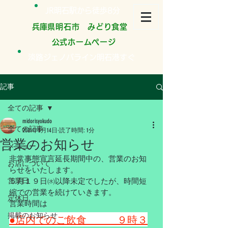
JR明石駅から徒歩8分
​兵庫県明石市 みどり食堂
公式ホームページ
淡路ジェノバライン明石港すぐ
記事
全ての記事
midorisyokudo
全ての記事
2021年5月14日
読了時間: 1分
営業のお知らせ
メニュー
非常事態宣言延長期間中の、営業のお知
お店について
らせをいたします。
営業日
５月１９日㈬以降未定でしたが、時間短
縮での営業を続けていきます。
定休日
営業時間は
掲載のお知らせ
●店内でのご飲食　　　９時３