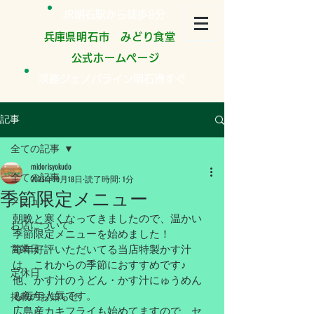
JR明石駅から徒歩8分
​兵庫県明石市 みどり食堂
公式ホームページ
淡路ジェノバライン明石港すぐ
記事
全ての記事
midorisyokudo
全ての記事
2023年10月18日
読了時間: 1分
季節限定メニュー
メニュー
朝晩と寒くなってきましたので、温かい
お店について
季節限定メニューを始めました！
営業日
毎年好評いただいてる当店特製かす汁
は、これからの季節におすすめです♪
定休日
他、かす汁のうどん・かす汁にゅうめん
も毎年人気です。
掲載のお知らせ
広島産カキフライも始めてますので、セ