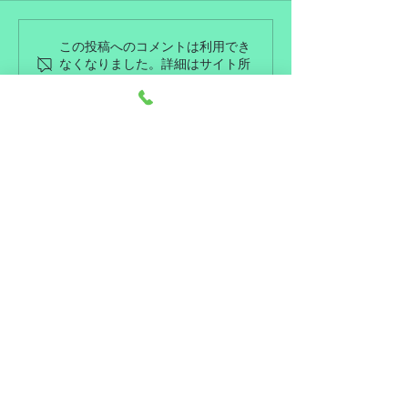
掲載のお知らせ
９月営業日のお知らせ
この投稿へのコメントは利用でき
なくなりました。詳細はサイト所
有者にお問い合わせください。
トップに戻る
​住所
〒673-0892
兵庫県明石市本町1丁12−11
​電話番号
078-911-3579
営業時間
☀ 9:30〜19
:00閉店