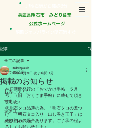
JR明石駅から徒歩8分
​兵庫県明石市 みどり食堂
公式ホームページ
淡路ジェノバライン明石港すぐ
記事
全ての記事
midorisyokudo
全ての記事
2025年4月20日
読了時間: 1分
掲載のお知らせ
メニュー
神戸新聞発行の「おでかけ手帖　５月
お店について
号」（旧　おくさま手帖）に載せて頂き
営業日
ました♪
㊟明石タコ品薄の為、「明石タコの煮つ
定休日
け」「明石タコ入り　出し巻き玉子」は
売り切れの場合あります。ご了承の程よ
掲載のお知らせ
ろしくお願い致します。