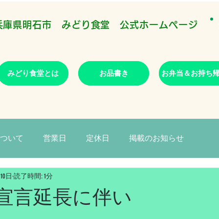
​兵庫県明石市 みどり食堂 公式ホームページ
みどり食堂とは
お品書き
お弁当＆お持ち
ついて
営業日
定休日
掲載のお知らせ
月10日
読了時間: 1分
宣言延長に伴い