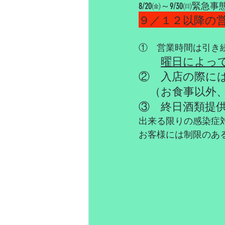
8/20㈮～9/30㈰
９／１２以降の営
①　営業時間は引き
曜日によっ
②　入店の際に
　（お食事以外
③　終日酒類提
出来る限りの感染症
お客様には制限のあ