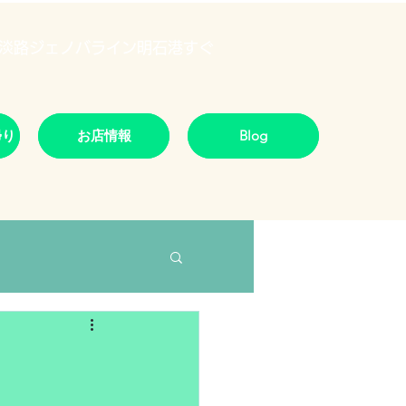
淡路ジェノバライン明石港すぐ
帰り
お店情報
Blog