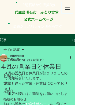
JR明石駅から徒歩8分
​兵庫県明石市 みどり食堂
公式ホームページ
淡路ジェノバライン明石港すぐ
記事
全ての記事
midorisyokudo
全ての記事
2021年3月26日
読了時間: 1分
４月の営業日と休業日
メニュー
４月の営業日と休業日が決まりましたの
お店について
でお知らせいたします。
営業日
通常と違った営業・休業日になっており
ます。
定休日
ご来店の際にはご確認をお願いいたしま
す。
掲載のお知らせ
詳しい営業は
お店情報ページ
をご覧くだ