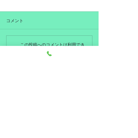
コメント
７月営業日のお知らせ
６月営業日のお
この投稿へのコメントは利用でき
なくなりました。詳細はサイト所
有者にお問い合わせください。
トップに戻る
​住所
〒673-0892
兵庫県明石市本町1丁12−11
​電話番号
078-911-3579