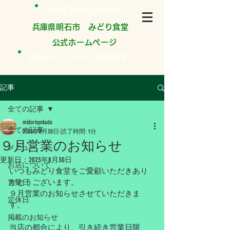
JR明石駅から徒歩8分
​兵庫県明石市 みどり食堂
公式ホームページ
淡路ジェノバライン明石港すぐ
記事
全ての記事
midorisyokudo
全ての記事
2023年8月30日
読了時間: 1分
９月営業のお知らせ
メニュー
更新日：
2023年8月30日
お店について
いつもみどり食堂をご愛顧いただきあり
がとうございます。
営業日
９月営業のお知らせさせていただきま
定休日
す。
掲載のお知らせ
当店の都合により、引き続き営業日限