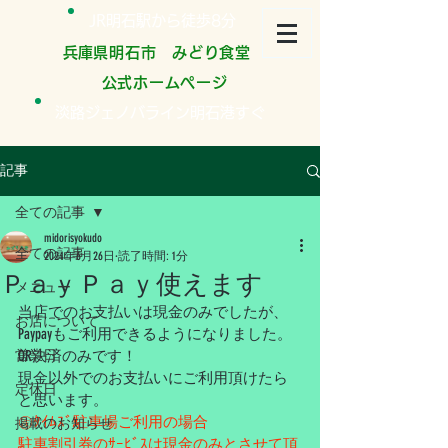
JR明石駅から徒歩8分
​兵庫県明石市 みどり食堂
公式ホームページ
淡路ジェノバライン明石港すぐ
記事
全ての記事
midorisyokudo
全ての記事
2024年6月26日
読了時間: 1分
ＰａｙＰａｙ使えます
メニュー
当店でのお支払いは現金のみでしたが、
お店について
Paypayもご利用できるようになりました。
営業日
QR決済のみです！
現金以外でのお支払いにご利用頂けたら
定休日
と思います。
㊟ﾀｲﾑｽﾞ駐車場ご利用の場合
掲載のお知らせ
駐車割引券のｻｰﾋﾞｽは現金のみとさせて頂