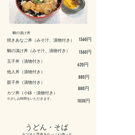
鯛の漬け丼
1360円
焼きあなご丼（みそ汁、漬物付き）
鯛の漬け丼（みそ汁、漬物付き）
1360円
玉子丼（漬物付き）
620円
他人丼（漬物付き）
880円
​親子丼（漬物付き）
880円
カツ丼（小鉢・漬物付き）
※少しお時間をいただきます。
1030円
​うどん・そば
カツオと昆布をたっぷり使った