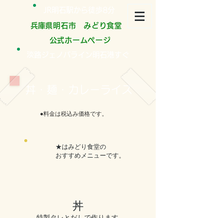
JR明石駅から徒歩8分
​兵庫県明石市 みどり食堂
公式ホームページ
淡路ジェノバライン明石港すぐ
丼・麺・カレーライス
●料金は税込み価格です。
​★はみどり食堂の
おすすめメニューです。
丼
​特製タレとだしで作ります。