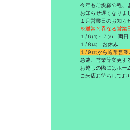
今年もご愛顧の程、
お知らせ遅くなりま
１月営業日のお知ら
※通常と異なる営業
１/６㈪・７㈫　両日
１/８㈬　お休み
１/９㈭から通常営
急遽、営業等変更す
お越しの際にはホー
ご来店お待ちしてお