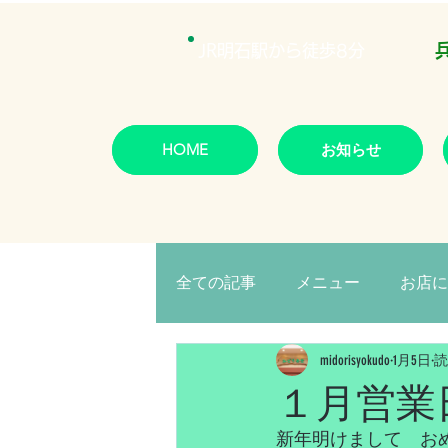
JR明石駅から徒歩8分
HOME
お知らせ
全ての記事
メニュー
お店に
midorisyokudo
1月5日
読
１月営業
新年明けまして　お