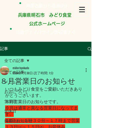
JR明石駅から徒歩8分
​兵庫県明石市 みどり食堂
公式ホームページ
淡路ジェノバライン明石港すぐ
記事
全ての記事
midorisyokudo
全ての記事
2024年7月30日
読了時間: 1分
８月営業日のお知らせ
メニュー
いつもみどり食堂をご愛顧いただきあり
お店について
がとうございます。
営業日
８月営業日のお知らせです。
今月は通常と異なる営業日になってま
定休日
す。
１2日㈪　９時３０分～１７時まで営業
掲載のお知らせ
１３日㈫～１５日㈭　お盆休み