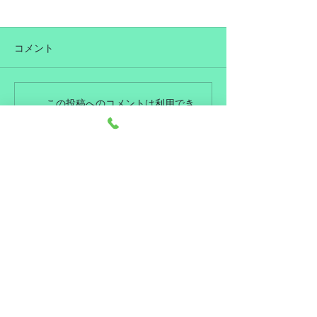
コメント
７月営業日のお知らせ
６月営業日のお
この投稿へのコメントは利用でき
なくなりました。詳細はサイト所
有者にお問い合わせください。
トップに戻る
​住所
〒673-0892
兵庫県明石市本町1丁12−11
​電話番号
078-911-3579