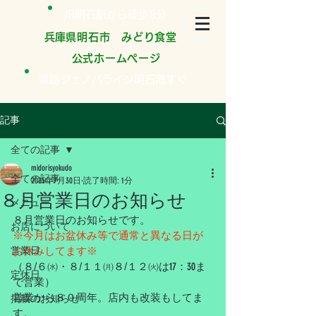
JR明石駅から徒歩8分
​兵庫県明石市 みどり食堂
公式ホームページ
淡路ジェノバライン明石港すぐ
記事
全ての記事
midorisyokudo
全ての記事
2025年7月30日
読了時間: 1分
８月営業日のお知らせ
メニュー
８月営業日のお知らせです。
お店について
※今月はお盆休み等で通常と異なる日が
営業日
お休みしてます※
（８/６㈬・８/１１㈪８/１２㈫は17：30ま
定休日
で営業）
営業から８０周年。店内も改装もしてま
掲載のお知らせ
す。